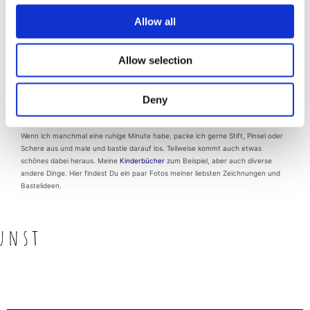
Allow all
Allow selection
Gekritzeltes und Gebasteltes
Deny
Wenn ich manchmal eine ruhige Minute habe, packe ich gerne Stift, Pinsel oder
Schere aus und male und bastle darauf los. Teilweise kommt auch etwas
schönes dabei heraus. Meine
Kinderbücher
zum Beispiel, aber auch diverse
andere Dinge. Hier findest Du ein paar Fotos meiner liebsten Zeichnungen und
Bastelideen.
unst