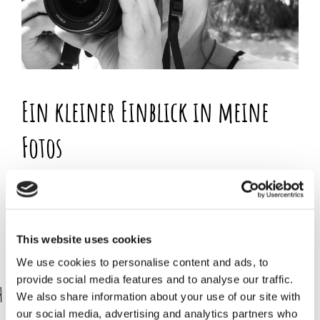
Ein kleiner Einblick in meine
Fotos
Ich liebe es zu Fotographieren. Dabei halte ich sehr gerne besondere Momente,
Farben, Formen oder die Schönheit der Natur fest. Manchmal lasse ich mich
auch zu einem Fotoshooting überreden, um lieben Leuten eine Freude zu
bereiten. Ich bin somit keine ausgebildete Fotografin, es ist jedoch eine schöne
Abwechslung zu meiner eigentlichen Arbeit als Umweltpädagogin.
This website uses cookies
We use cookies to personalise content and ads, to
Einen paar Eindrücke könnt ihr hier finden:
provide social media features and to analyse our traffic.
hotographie
We also share information about your use of our site with
our social media, advertising and analytics partners who